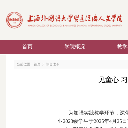
首页
学院概况
教学
当前位置：
首页
综合改革
见童心 
为加强实践教学环节，深
业
2023
级学生于
2025
年
4
月
25
日